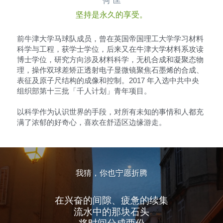
何 匡
坚持是永久的享受。
前牛津大学马球队成员，曾在英国帝国理工大学学习材料
科学与工程，获学士学位，后来又在牛津大学材料系攻读
博士学位，研究方向涉及材料科学，无机合成和凝聚态物
理，操作双球差矫正透射电子显微镜聚焦石墨烯的合成、
表征及原子尺结构的成像和控制。2017 年入选中共中央
组织部第十三批「千人计划」青年项目。
以科学作为认识世界的手段，对所有未知的事情和人都充
满了浓郁的好奇心，喜欢在舒适区边缘游走。
我猜，你也宁愿折腾
在兴奋的间隙、疲惫的续集
流水中的那块石头