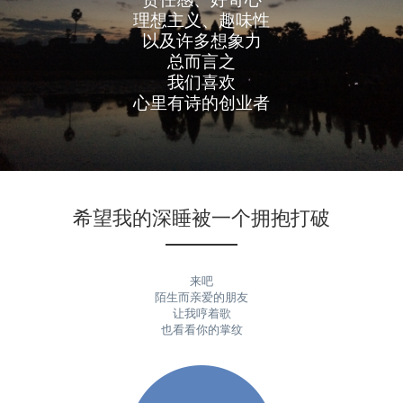
责任感、好奇心
理想主义、趣味性
以及许多想象力
总而言之
我们喜欢
心里有诗的创业者
希望我的深睡被一个拥抱打破
来吧
陌生而亲爱的朋友
让我哼着歌
也看看你的掌纹