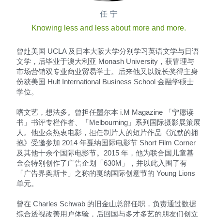
任 宁
Knowing less and less about more and more.
曾赴美国 UCLA 及日本大阪大学分别学习英语文学与日语
文学，后毕业于澳大利亚 Monash University，获管理与
市场营销双专业商业贸易学士。后来他又以院长奖得主身
份获美国 Hult International Business School 金融学硕士
学位。
嗜文艺，想法多。曾担任墨尔本 i.M Magazine 「宁愿读
书」书评专栏作者、「Melbourning」系列国际摄影展策展
人。他业余热衷电影，担任制片人的短片作品《沉默的拥
抱》受邀参加 2014 年戛纳国际电影节 Short Film Corner 
及其他十余个国际电影节。2015 年，他为联合国儿童基
金会特别创作了广告企划「630M」，并以此入围了有
「广告界奥斯卡」之称的戛纳国际创意节的 Young Lions 
单元。
曾在 Charles Schwab 的旧金山总部任职，负责通过数据
综合透视改善用户体验，后回国与多才多艺的朋友们创立 