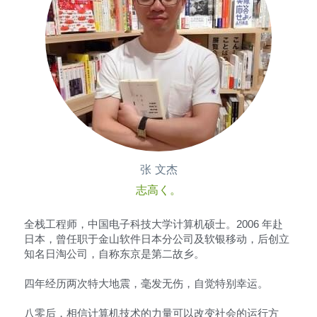
张 文杰
志高く。
全栈工程师，中国电子科技大学计算机硕士。2006 年赴
日本，曾任职于金山软件日本分公司及软银移动，后创立
知名日淘公司，自称东京是第二故乡。
四年经历两次特大地震，毫发无伤，自觉特别幸运。
八零后，相信计算机技术的力量可以改变社会的运行方