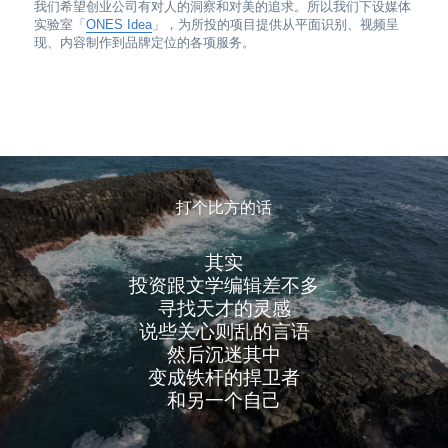
我们希望创业公司有对人的洞察和对美的追求。所以我们下设媒体
实验室「
ONES Idea
」，为所投的项目提供从平面识别、视频呈
现、内容制作到品牌定位的各项服务。
打个比方的话
其实
投资跟文学编辑差不多
寻找天才的灵感
说些关心则乱的言语
然后沉迷其中
变成铁杆的捍卫者
和另一个自己